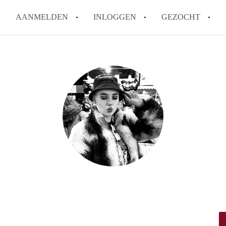
AANMELDEN
INLOGGEN
GEZOCHT
Hoe vind ik snel een kamer in 
Hoe moeilijk is het om een kam
Tips: om in Utrecht een kamer 
Hoe werkt Kamers Utrecht
How to translate KamersUtrech
Alle veelgestelde vragen