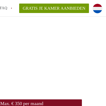
FAQ
GRATIS JE KAMER AANBIEDEN
Utrecht?
er te vinden in Utrecht?
te vinden!
t!
Max. € 350 per maand