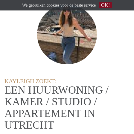
OK!
We gebruiken
cookies
voor de beste service
KAYLEIGH ZOEKT:
EEN HUURWONING /
KAMER / STUDIO /
APPARTEMENT IN
UTRECHT