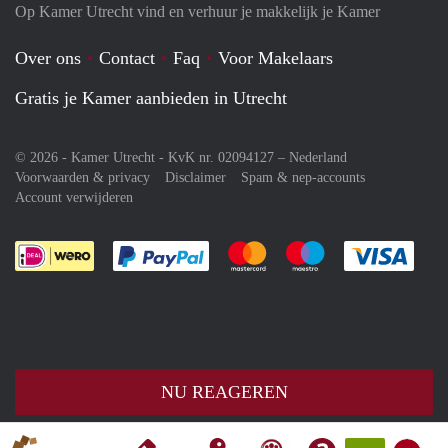
Op Kamer Utrecht vind en verhuur je makkelijk je Kamer
Over ons
Contact
Faq
Voor Makelaars
Gratis je Kamer aanbieden in Utrecht
© 2026 - Kamer Utrecht - KvK nr. 02094127 –
Nederland
Voorwaarden & privacy
Disclaimer
Spam & nep-accounts
Account verwijderen
Je rekent gemakkelijk af met Paypal
Je rekent gemakkelijk af met M
Je rekent gemakkelij
Je re
NU REAGEREN