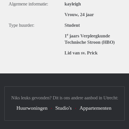
Algemene informatie:
kayleigh
Vrouw, 24 jaar
Type huurder:
Student
e
1
jaars Verpleegkunde
Technische Stroon (HBO)
Lid van sv. Prick
Niks leuks gevonden? Dit is ons andere aanbod in Utrecht:
Huurwoningen
Studio's
Appartementen