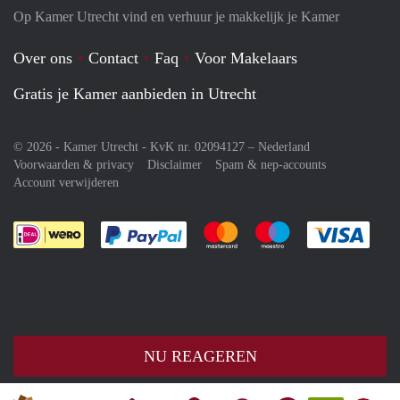
Op Kamer Utrecht vind en verhuur je makkelijk je Kamer
Over ons
Contact
Faq
Voor Makelaars
Gratis je Kamer aanbieden in Utrecht
© 2026 - Kamer Utrecht - KvK nr. 02094127 –
Nederland
Voorwaarden & privacy
Disclaimer
Spam & nep-accounts
Account verwijderen
Je rekent gemakkelijk af met Paypal
Je rekent gemakkelijk af met M
Je rekent gemakkelij
Je re
NU REAGEREN