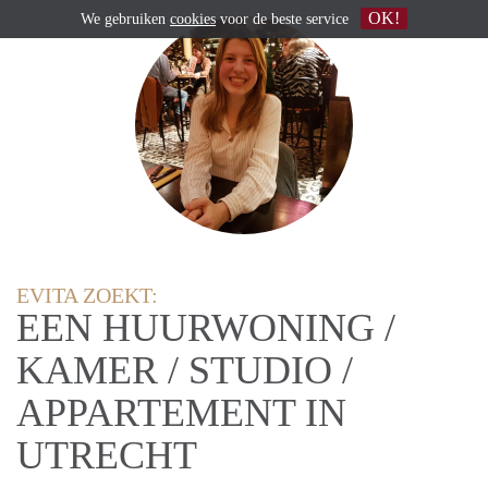
OK!
We gebruiken
cookies
voor de beste service
EVITA ZOEKT:
EEN HUURWONING /
KAMER / STUDIO /
APPARTEMENT IN
UTRECHT