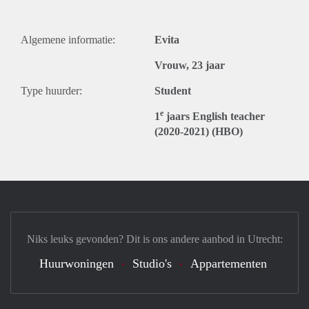
Algemene informatie:
Evita
Vrouw, 23 jaar
Type huurder:
Student
e
1
jaars English teacher
(2020-2021) (HBO)
Niks leuks gevonden? Dit is ons andere aanbod in Utrecht:
Huurwoningen
Studio's
Appartementen