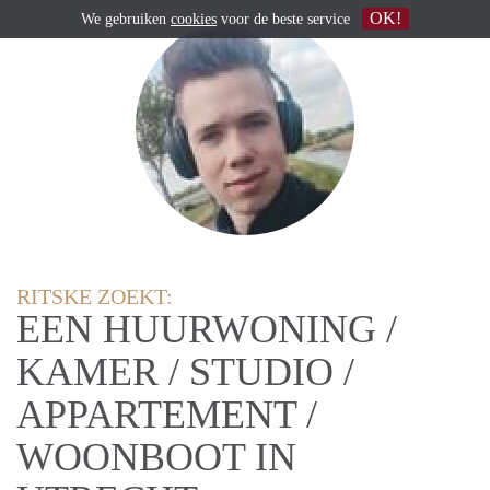
OK!
We gebruiken
cookies
voor de beste service
RITSKE ZOEKT:
EEN HUURWONING /
KAMER / STUDIO /
APPARTEMENT /
WOONBOOT IN