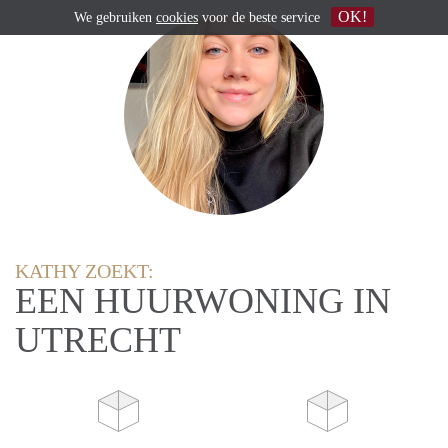
OK!
We gebruiken
cookies
voor de beste service
KATHY ZOEKT:
EEN HUURWONING IN
UTRECHT