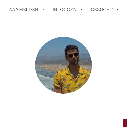
AANMELDEN
INLOGGEN
GEZOCHT
Hoe vind ik snel een kamer in 
Hoe moeilijk is het om een kam
Tips: om in Utrecht een kamer 
Hoe werkt Kamers Utrecht
How to translate KamersUtrech
Alle veelgestelde vragen