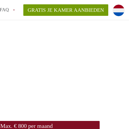
FAQ
GRATIS JE KAMER AANBIEDEN
Utrecht?
er te vinden in Utrecht?
te vinden!
t!
Max. € 800 per maand