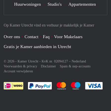
Huurwoningen
Studio's
Appartementen
Op Kamer Utrecht vind en verhuur je makkelijk je Kamer
Over ons
Contact
Faq
Voor Makelaars
Gratis je Kamer aanbieden in Utrecht
© 2026 - Kamer Utrecht - KvK nr. 02094127 –
Nederland
Voorwaarden & privacy
Disclaimer
Spam & nep-accounts
Account verwijderen
Je rekent gemakkelijk af met Paypal
Je rekent gemakkelijk af met M
Je rekent gemakkelij
Je re