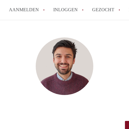
AANMELDEN
INLOGGEN
GEZOCHT
Hoe vind ik snel een kamer in 
Hoe moeilijk is het om een kam
Tips: om in Utrecht een kamer 
Hoe werkt Kamers Utrecht
How to translate KamersUtrech
Alle veelgestelde vragen