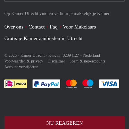
Op Kamer Utrecht vind en verhuur je makkelijk je Kamer
Over ons
Contact
Faq
Voor Makelaars
Gratis je Kamer aanbieden in Utrecht
© 2026 - Kamer Utrecht - KvK nr. 02094127 –
Nederland
Voorwaarden & privacy
Disclaimer
Spam & nep-accounts
Account verwijderen
Je rekent gemakkelijk af met Paypal
Je rekent gemakkelijk af met M
Je rekent gemakkelij
Je re
NU REAGEREN