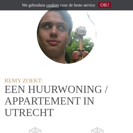
OK!
We gebruiken
cookies
voor de beste service
REMY ZOEKT:
EEN HUURWONING /
APPARTEMENT IN
UTRECHT