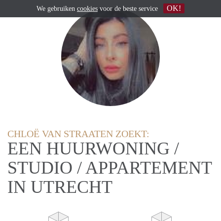
OK!
We gebruiken
cookies
voor de beste service
CHLOË VAN STRAATEN ZOEKT:
EEN HUURWONING /
STUDIO / APPARTEMENT
IN UTRECHT