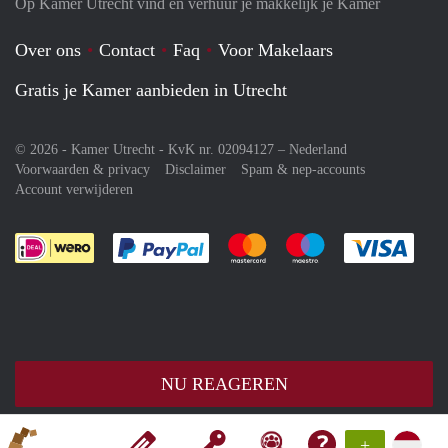
Op Kamer Utrecht vind en verhuur je makkelijk je Kamer
Over ons
Contact
Faq
Voor Makelaars
Gratis je Kamer aanbieden in Utrecht
© 2026 - Kamer Utrecht - KvK nr. 02094127 –
Nederland
Voorwaarden & privacy
Disclaimer
Spam & nep-accounts
Account verwijderen
Je rekent gemakkelijk af met Paypal
Je rekent gemakkelijk af met M
Je rekent gemakkelij
Je re
NU REAGEREN
+