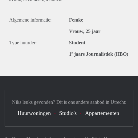
Algemene informatie:
Femke
Vrouw, 25 jaar
Type huurder:
Student
e
1
jaars Journalistiek (HBO)
Niks leuks gevonden? Dit is ons andere aanbod in Utrecht:
Huurwoningen
Studio's
Appartementen