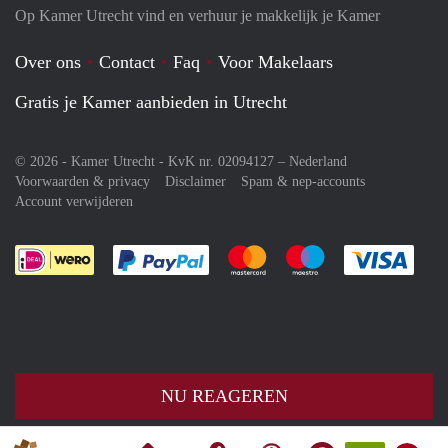
Op Kamer Utrecht vind en verhuur je makkelijk je Kamer
Over ons
Contact
Faq
Voor Makelaars
Gratis je Kamer aanbieden in Utrecht
© 2026 - Kamer Utrecht - KvK nr. 02094127 –
Nederland
Voorwaarden & privacy
Disclaimer
Spam & nep-accounts
Account verwijderen
Je rekent gemakkelijk af met Paypal
Je rekent gemakkelijk af met M
Je rekent gemakkelij
Je re
NU REAGEREN