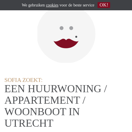
OK!
We gebruiken
cookies
voor de beste service
SOFIA ZOEKT:
EEN HUURWONING /
APPARTEMENT /
WOONBOOT IN
UTRECHT