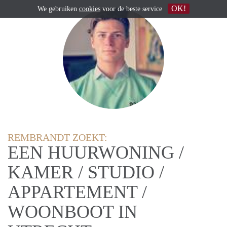
OK!
We gebruiken
cookies
voor de beste service
REMBRANDT ZOEKT:
EEN HUURWONING /
KAMER / STUDIO /
APPARTEMENT /
WOONBOOT IN