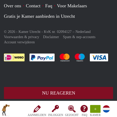
Over ons
Contact
Faq
Voor Makelaars
Gratis je Kamer aanbieden in Utrecht
© 2026 - Kamer Utrecht - KvK nr. 02094127 –
Nederland
Voorwaarden & privacy
Disclaimer
Spam & nep-accounts
Account verwijderen
Je rekent gemakkelijk af met Paypal
Je rekent gemakkelijk af met M
Je rekent gemakkelij
Je re
NU REAGEREN
+
AANMELDEN
INLOGGEN
GEZOCHT
FAQ
KAMER