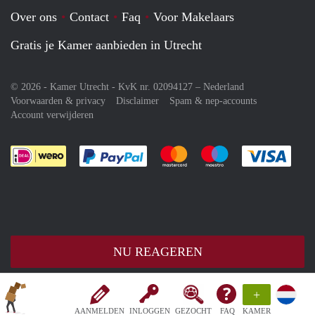
Over ons
Contact
Faq
Voor Makelaars
Gratis je Kamer aanbieden in Utrecht
© 2026 - Kamer Utrecht - KvK nr. 02094127 –
Nederland
Voorwaarden & privacy
Disclaimer
Spam & nep-accounts
Account verwijderen
Je rekent gemakkelijk af met Paypal
Je rekent gemakkelijk af met M
Je rekent gemakkelij
Je re
NU REAGEREN
+
AANMELDEN
INLOGGEN
GEZOCHT
FAQ
KAMER