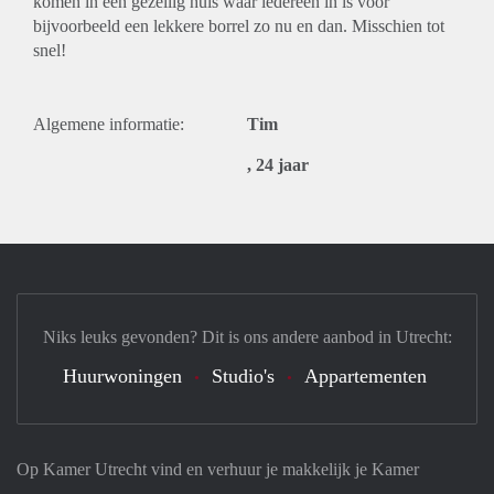
komen in een gezellig huis waar iedereen in is voor
bijvoorbeeld een lekkere borrel zo nu en dan. Misschien tot
snel!
Algemene informatie:
Tim
, 24 jaar
Niks leuks gevonden? Dit is ons andere aanbod in Utrecht:
Huurwoningen
Studio's
Appartementen
Op Kamer Utrecht vind en verhuur je makkelijk je Kamer