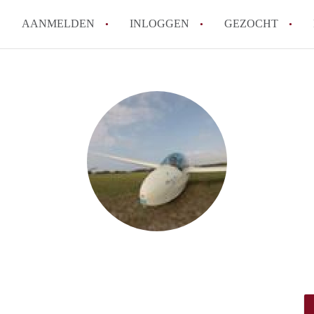
AANMELDEN
INLOGGEN
GEZOCHT
Hoe vind ik snel een kamer in 
Hoe moeilijk is het om een kam
Tips: om in Utrecht een kamer 
Hoe werkt Kamers Utrecht
How to translate KamersUtrech
Alle veelgestelde vragen