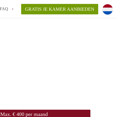
FAQ
GRATIS JE KAMER AANBIEDEN
Utrecht?
er te vinden in Utrecht?
te vinden!
t!
Max. € 400 per maand