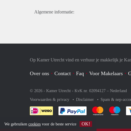
Algemene informatie:
Op Kamer Utrecht vind en verhuur je makkelijk je Ka
Over ons
Contact
Faq
Voor Makelaars
G
© 2026 - Kamer Utrecht - KvK nr. 02094127 –
Nederland
Voorwaarden & privacy
Disclaimer
Spam & nep-acco
Je rekent gemakkelijk af 
Je rekent gemak
Je rek
OK!
We gebruiken
cookies
voor de beste service