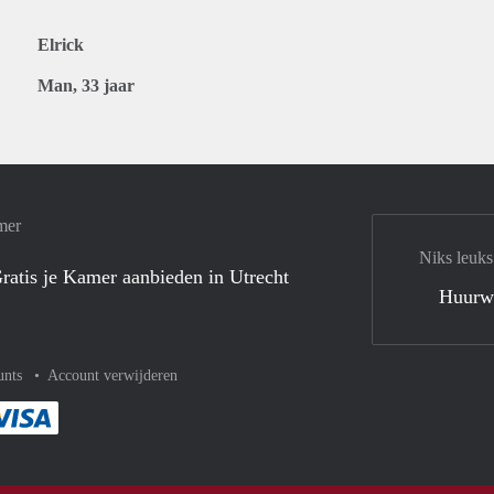
Elrick
Man, 33 jaar
mer
Niks leuks
ratis je Kamer aanbieden in Utrecht
Huurw
unts
Account verwijderen
met Paypal
kelijk af met Mastercard
ent gemakkelijk af met Meastro
Je rekent gemakkelijk af met Visa