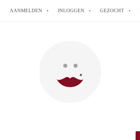
AANMELDEN
INLOGGEN
GEZOCHT
Hoe vind ik snel een kamer in 
Hoe moeilijk is het om een kam
Tips: om in Utrecht een kamer 
Hoe werkt Kamers Utrecht
How to translate KamersUtrech
Alle veelgestelde vragen