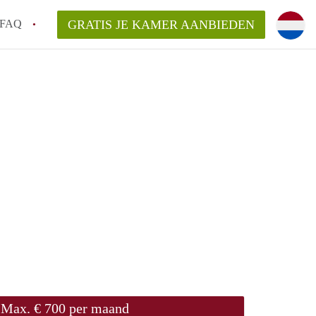
FAQ
GRATIS JE KAMER AANBIEDEN
Utrecht?
er te vinden in Utrecht?
te vinden!
t!
Max. € 700 per maand