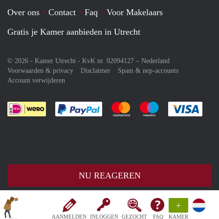
Over ons
Contact
Faq
Voor Makelaars
Gratis je Kamer aanbieden in Utrecht
© 2026 - Kamer Utrecht - KvK nr. 02094127 –
Nederland
Voorwaarden & privacy
Disclaimer
Spam & nep-accounts
Account verwijderen
Je rekent gemakkelijk af met Paypal
Je rekent gemakkelijk af met M
Je rekent gemakkelij
Je re
NU REAGEREN
+
AANMELDEN
INLOGGEN
GEZOCHT
FAQ
KAMER