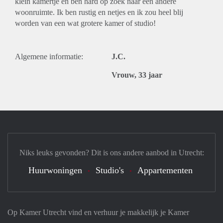
klein kamertje en ben hard op zoek naar een andere
woonruimte. Ik ben rustig en netjes en ik zou heel blij
worden van een wat grotere kamer of studio!
Algemene informatie:
J.C.
Vrouw, 33 jaar
Niks leuks gevonden? Dit is ons andere aanbod in Utrecht:
Huurwoningen
Studio's
Appartementen
Op Kamer Utrecht vind en verhuur je makkelijk je Kamer