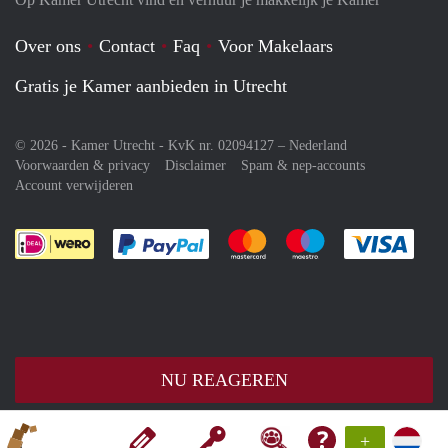
Over ons
Contact
Faq
Voor Makelaars
Gratis je Kamer aanbieden in Utrecht
© 2026 - Kamer Utrecht - KvK nr. 02094127 –
Nederland
Voorwaarden & privacy
Disclaimer
Spam & nep-accounts
Account verwijderen
Je rekent gemakkelijk af met Paypal
Je rekent gemakkelijk af met M
Je rekent gemakkelij
Je re
NU REAGEREN
+