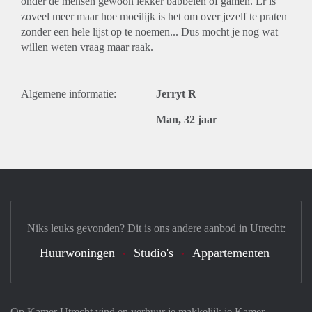
onder de mensen gewoon lekker babbelen of gamen. Er is
zoveel meer maar hoe moeilijk is het om over jezelf te praten
zonder een hele lijst op te noemen... Dus mocht je nog wat
willen weten vraag maar raak.
Algemene informatie:
Jerryt R
Man, 32 jaar
Niks leuks gevonden? Dit is ons andere aanbod in Utrecht:
Huurwoningen
Studio's
Appartementen
Op Kamer Utrecht vind en verhuur je makkelijk je Kamer