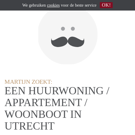
OK!
We gebruiken
cookies
voor de beste service
MARTIJN ZOEKT:
EEN HUURWONING /
APPARTEMENT /
WOONBOOT IN
UTRECHT