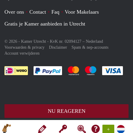
Over ons
Contact
Faq
Voor Makelaars
Gratis je Kamer aanbieden in Utrecht
© 2026 - Kamer Utrecht - KvK nr. 02094127 –
Nederland
Voorwaarden & privacy
Disclaimer
Spam & nep-accounts
Account verwijderen
Je rekent gemakkelijk af met Paypal
Je rekent gemakkelijk af met M
Je rekent gemakkelij
Je re
NU REAGEREN
+