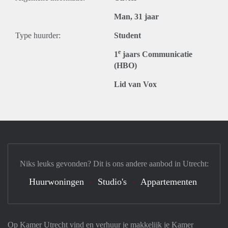
Man, 31 jaar
Type huurder:
Student
e
1
jaars Communicatie
(HBO)
Lid van Vox
Niks leuks gevonden? Dit is ons andere aanbod in Utrecht:
Huurwoningen
Studio's
Appartementen
Op Kamer Utrecht vind en verhuur je makkelijk je Kamer