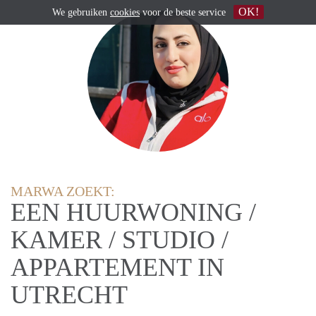
OK!
We gebruiken
cookies
voor de beste service
MARWA ZOEKT:
EEN HUURWONING /
KAMER / STUDIO /
APPARTEMENT IN
UTRECHT