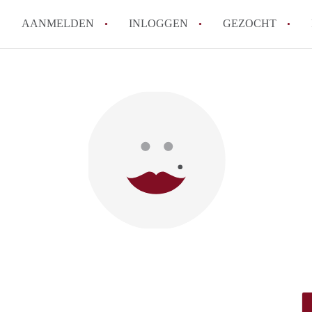
AANMELDEN
INLOGGEN
GEZOCHT
Hoe vind ik snel een kamer in 
Hoe moeilijk is het om een kam
Tips: om in Utrecht een kamer 
Hoe werkt Kamers Utrecht
How to translate KamersUtrech
Alle veelgestelde vragen