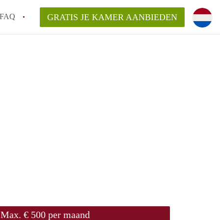
FAQ
GRATIS JE KAMER AANBIEDEN
Utrecht?
er te vinden in Utrecht?
te vinden!
t!
Max. € 500 per maand