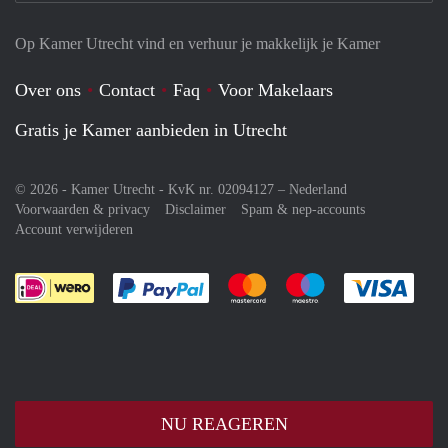
Op Kamer Utrecht vind en verhuur je makkelijk je Kamer
Over ons
Contact
Faq
Voor Makelaars
Gratis je Kamer aanbieden in Utrecht
© 2026 - Kamer Utrecht - KvK nr. 02094127 –
Nederland
Voorwaarden & privacy
Disclaimer
Spam & nep-accounts
Account verwijderen
Je rekent gemakkelijk af met Paypal
Je rekent gemakkelijk af met M
Je rekent gemakkelij
Je re
NU REAGEREN