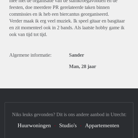
mee met de organisatie van de stamkroegavonden en de
feesten, doe meerdere PR gerelateerde taken binnen
commissies en ik heb een biercantus georganiseerd.
Verder maak ik erg veel muziek. Ik speel gitaar en basgitaar
en zit momenteel ook in 2 bands. Als laatste hobby game ik
ook van tijd tot tijd.
Algemene informatie:
Sander
Man, 28 jaar
Niks leuks gevonden? Dit is ons andere aanbod in Utrecht:
Huurwoningen
Studio's
Appartementen