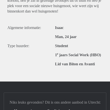
kortom, heb je zin in gezellige avondjes uit of thuis en heb je
plek voor een sociale nieuwe huisgenoot, wie weet zijn wij
binnenkort dan wel huisgenoten!
Algemene informatie:
Isaac
Man, 24 jaar
Type huurder:
Student
e
1
jaars Social Work (HBO)
Lid van Biton en Avanti
Niks leuks gevonden? Dit is ons andere aanbod in Utrecht: