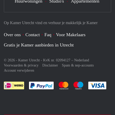
Huurwoningen
Studio's
Appartementen
Op Kamer Utrecht vind en verhuur je makkelijk je Kamer
Over ons
Contact
Faq
Voor Makelaars
Gratis je Kamer aanbieden in Utrecht
© 2026 - Kamer Utrecht - KvK nr. 02094127 –
Nederland
Voorwaarden & privacy
Disclaimer
Spam & nep-accounts
Account verwijderen
Je rekent gemakkelijk af met Paypal
Je rekent gemakkelijk af met M
Je rekent gemakkelij
Je re