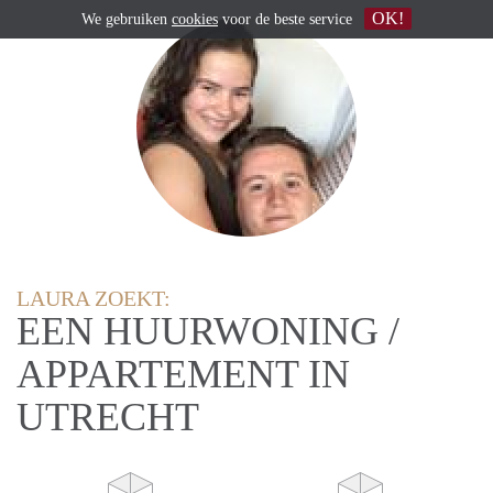
OK!
We gebruiken
cookies
voor de beste service
LAURA ZOEKT:
EEN HUURWONING /
APPARTEMENT IN
UTRECHT