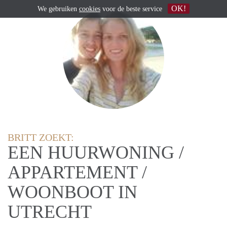
OK!
We gebruiken
cookies
voor de beste service
BRITT ZOEKT:
EEN HUURWONING /
APPARTEMENT /
WOONBOOT IN
UTRECHT