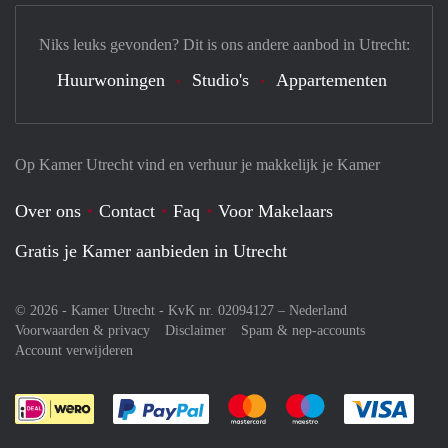
Niks leuks gevonden? Dit is ons andere aanbod in Utrecht:
Huurwoningen
Studio's
Appartementen
Op Kamer Utrecht vind en verhuur je makkelijk je Kamer
Over ons
Contact
Faq
Voor Makelaars
Gratis je Kamer aanbieden in Utrecht
© 2026 - Kamer Utrecht - KvK nr. 02094127 –
Nederland
Voorwaarden & privacy
Disclaimer
Spam & nep-accounts
Account verwijderen
Je rekent gemakkelijk af met Paypal
Je rekent gemakkelijk af met M
Je rekent gemakkelij
Je re