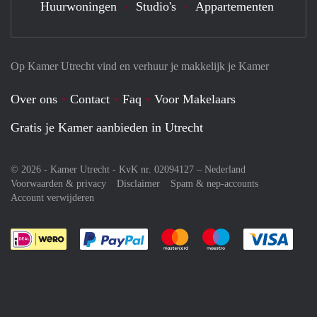
Huurwoningen
Studio's
Appartementen
Op Kamer Utrecht vind en verhuur je makkelijk je Kamer
Over ons
Contact
Faq
Voor Makelaars
Gratis je Kamer aanbieden in Utrecht
© 2026 - Kamer Utrecht - KvK nr. 02094127 –
Nederland
Voorwaarden & privacy
Disclaimer
Spam & nep-accounts
Account verwijderen
Je rekent gemakkelijk af met Paypal
Je rekent gemakkelijk af met M
Je rekent gemakkelij
Je re