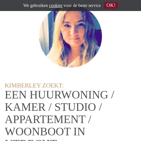
OK!
We gebruiken
cookies
voor de beste service
KIMBERLEY ZOEKT:
EEN HUURWONING /
KAMER / STUDIO /
APPARTEMENT /
WOONBOOT IN