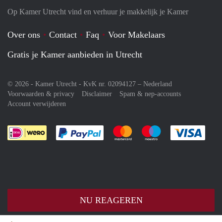
Op Kamer Utrecht vind en verhuur je makkelijk je Kamer
Over ons
Contact
Faq
Voor Makelaars
Gratis je Kamer aanbieden in Utrecht
© 2026 - Kamer Utrecht - KvK nr. 02094127 –
Nederland
Voorwaarden & privacy
Disclaimer
Spam & nep-accounts
Account verwijderen
Je rekent gemakkelijk af met Paypal
Je rekent gemakkelijk af met M
Je rekent gemakkelij
Je re
NU REAGEREN