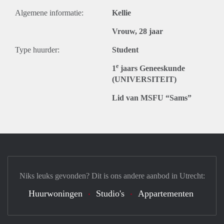
Algemene informatie:
Kellie
Vrouw, 28 jaar
Type huurder:
Student
e
1
jaars Geneeskunde
(UNIVERSITEIT)
Lid van MSFU “Sams”
Niks leuks gevonden? Dit is ons andere aanbod in Utrecht:
Huurwoningen
Studio's
Appartementen