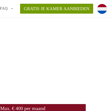
FAQ
GRATIS JE KAMER AANBIEDEN
Utrecht?
er te vinden in Utrecht?
te vinden!
t!
Max. € 400 per maand