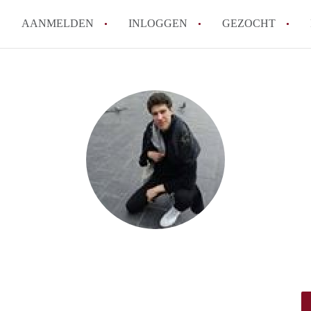
AANMELDEN
INLOGGEN
GEZOCHT
Hoe vind ik snel een kamer in 
Hoe moeilijk is het om een kam
Tips: om in Utrecht een kamer 
Hoe werkt Kamers Utrecht
How to translate KamersUtrech
Alle veelgestelde vragen