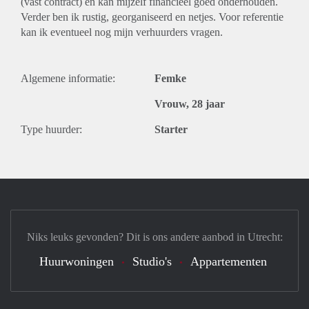
(vast contract) en kan mijzelf financieel goed onderhouden.
Verder ben ik rustig, georganiseerd en netjes. Voor referentie
kan ik eventueel nog mijn verhuurders vragen.
Algemene informatie:
Femke
Vrouw, 28 jaar
Type huurder:
Starter
Niks leuks gevonden? Dit is ons andere aanbod in Utrecht:
Huurwoningen
Studio's
Appartementen