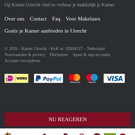
Op Kamer Utrecht vind en verhuur je makkelijk je Kamer
Over ons
Contact
Faq
Voor Makelaars
Gratis je Kamer aanbieden in Utrecht
© 2026 - Kamer Utrecht - KvK nr. 02094127 –
Nederland
Voorwaarden & privacy
Disclaimer
Spam & nep-accounts
Account verwijderen
Je rekent gemakkelijk af met Paypal
Je rekent gemakkelijk af met M
Je rekent gemakkelij
Je re
NU REAGEREN