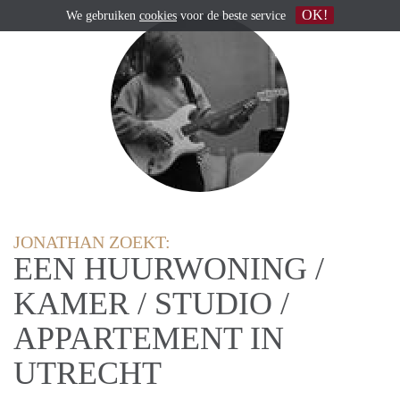
OK!
We gebruiken
cookies
voor de beste service
JONATHAN ZOEKT:
EEN HUURWONING /
KAMER / STUDIO /
APPARTEMENT IN
UTRECHT