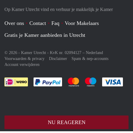
Op Kamer Utrecht vind en verhuur je makkelijk je Kamer
Over ons
Contact
Faq
Voor Makelaars
Gratis je Kamer aanbieden in Utrecht
© 2026 - Kamer Utrecht - KvK nr. 02094127 –
Nederland
Voorwaarden & privacy
Disclaimer
Spam & nep-accounts
Account verwijderen
Je rekent gemakkelijk af met Paypal
Je rekent gemakkelijk af met M
Je rekent gemakkelij
Je re
NU REAGEREN