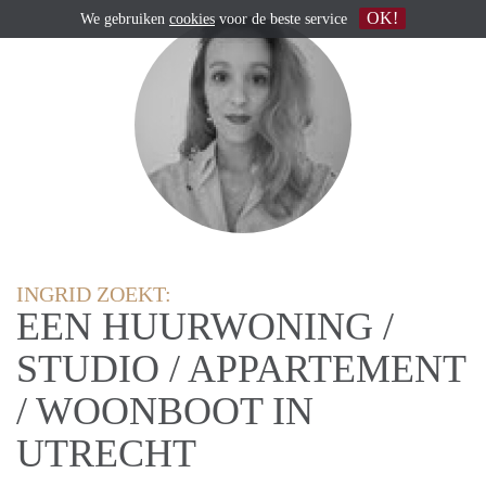
OK!
We gebruiken
cookies
voor de beste service
INGRID ZOEKT:
EEN HUURWONING /
STUDIO / APPARTEMENT
/ WOONBOOT IN
UTRECHT