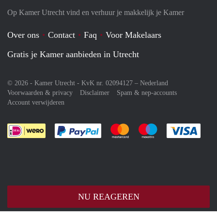
Op Kamer Utrecht vind en verhuur je makkelijk je Kamer
Over ons
Contact
Faq
Voor Makelaars
Gratis je Kamer aanbieden in Utrecht
© 2026 - Kamer Utrecht - KvK nr. 02094127 –
Nederland
Voorwaarden & privacy
Disclaimer
Spam & nep-accounts
Account verwijderen
Je rekent gemakkelijk af met Paypal
Je rekent gemakkelijk af met M
Je rekent gemakkelij
Je re
NU REAGEREN