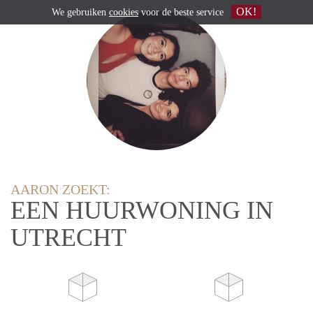
OK!
We gebruiken
cookies
voor de beste service
AARON ZOEKT:
EEN HUURWONING IN
UTRECHT