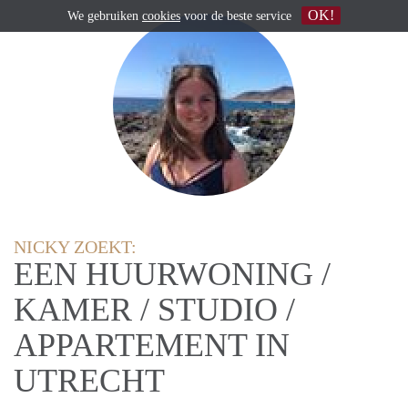
OK!
We gebruiken
cookies
voor de beste service
NICKY ZOEKT:
EEN HUURWONING /
KAMER / STUDIO /
APPARTEMENT IN
UTRECHT