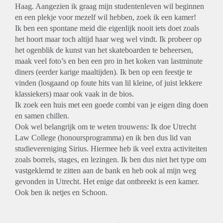
Haag. Aangezien ik graag mijn studentenleven wil beginnen
en een plekje voor mezelf wil hebben, zoek ik een kamer!
Ik ben een spontane meid die eigenlijk nooit iets doet zoals
het hoort maar toch altijd haar weg wel vindt. Ik probeer op
het ogenblik de kunst van het skateboarden te beheersen,
maak veel foto’s en ben een pro in het koken van lastminute
diners (eerder karige maaltijden). Ik ben op een feestje te
vinden (losgaand op foute hits van lil kleine, of juist lekkere
klassiekers) maar ook vaak in de bios.
Ik zoek een huis met een goede combi van je eigen ding doen
en samen chillen.
Ook wel belangrijk om te weten trouwens: Ik doe Utrecht
Law College (honoursprogramma) en ik ben dus lid van
studievereniging Sirius. Hiermee heb ik veel extra activiteiten
zoals borrels, stages, en lezingen. Ik ben dus niet het type om
vastgeklemd te zitten aan de bank en heb ook al mijn weg
gevonden in Utrecht. Het enige dat ontbreekt is een kamer.
Ook ben ik netjes en Schoon.