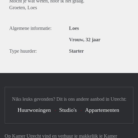
Mocht je wat weten, hoor ik het graag.
Groeten, Loes
Algemene informatie:
Loes
Vrouw, 32 jaar
Type huurder:
Starter
Niks leuks gevonden? Dit is ons andere aanbod in Utrecht:
Huurwoningen
Studio's
Appartementen
Op Kamer Utrecht vind en verhuur je makkelijk je Kamer