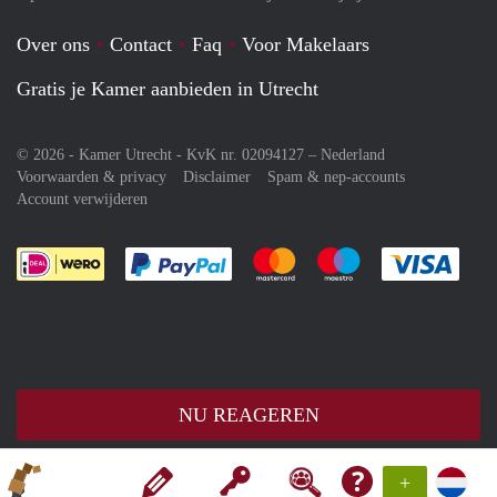
Over ons
Contact
Faq
Voor Makelaars
Gratis je Kamer aanbieden in Utrecht
© 2026 - Kamer Utrecht - KvK nr. 02094127 –
Nederland
Voorwaarden & privacy
Disclaimer
Spam & nep-accounts
Account verwijderen
Je rekent gemakkelijk af met Paypal
Je rekent gemakkelijk af met M
Je rekent gemakkelij
Je re
NU REAGEREN
+