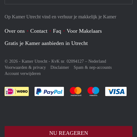
Op Kamer Utrecht vind en verhuur je makkelijk je Kamer
Over ons
Contact
Faq
Voor Makelaars
Gratis je Kamer aanbieden in Utrecht
© 2026 - Kamer Utrecht - KvK nr. 02094127 –
Nederland
Voorwaarden & privacy
Disclaimer
Spam & nep-accounts
Account verwijderen
Je rekent gemakkelijk af met Paypal
Je rekent gemakkelijk af met M
Je rekent gemakkelij
Je re
NU REAGEREN