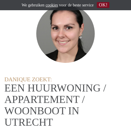
OK!
We gebruiken
cookies
voor de beste service
DANIQUE ZOEKT:
EEN HUURWONING /
APPARTEMENT /
WOONBOOT IN
UTRECHT