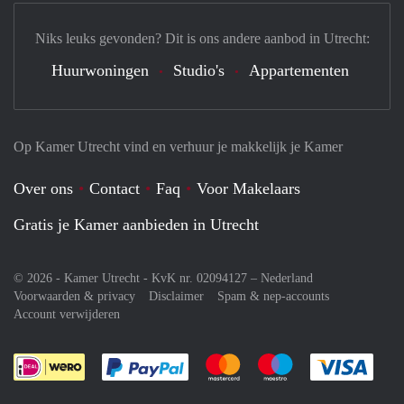
Niks leuks gevonden? Dit is ons andere aanbod in Utrecht:
Huurwoningen
Studio's
Appartementen
Op Kamer Utrecht vind en verhuur je makkelijk je Kamer
Over ons
Contact
Faq
Voor Makelaars
Gratis je Kamer aanbieden in Utrecht
© 2026 - Kamer Utrecht - KvK nr. 02094127 –
Nederland
Voorwaarden & privacy
Disclaimer
Spam & nep-accounts
Account verwijderen
Je rekent gemakkelijk af met Paypal
Je rekent gemakkelijk af met M
Je rekent gemakkelij
Je re