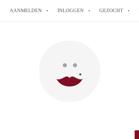
AANMELDEN
INLOGGEN
GEZOCHT
Hoe vind ik snel een kamer in 
Hoe moeilijk is het om een kam
Tips: om in Utrecht een kamer 
Hoe werkt Kamers Utrecht
How to translate KamersUtrech
Alle veelgestelde vragen