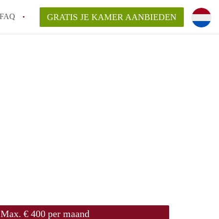
FAQ
GRATIS JE KAMER AANBIEDEN
Utrecht?
er te vinden in Utrecht?
te vinden!
t!
Max. € 400 per maand