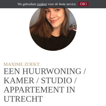
OK!
We gebruiken
cookies
voor de beste service
MAXIME ZOEKT:
EEN HUURWONING /
KAMER / STUDIO /
APPARTEMENT IN
UTRECHT