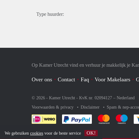
Type huurder:
Op Kamer Utrecht vind en verhuur je makkelijk je Ka
Over ons
Contact
Faq
Voor Makelaars
G
© 2026 - Kamer Utrecht - KvK nr. 02094127 –
Nederland
Voorwaarden & privacy
Disclaimer
Spam & nep-acco
Je rekent gemakkelijk af 
Je rekent gemak
Je rek
OK!
We gebruiken
cookies
voor de beste service