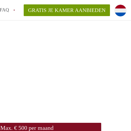
FAQ
GRATIS JE KAMER AANBIEDEN
Utrecht?
er te vinden in Utrecht?
te vinden!
t!
Max. € 500 per maand