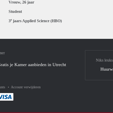
Vrouw, 26 jaar
Student
e
3
jaars Applied Science (HBO)
mer
Niks leuks
ratis je Kamer aanbieden in Utrecht
Huurw
unts
Account verwijderen
met Paypal
kelijk af met Mastercard
ent gemakkelijk af met Meastro
Je rekent gemakkelijk af met Visa