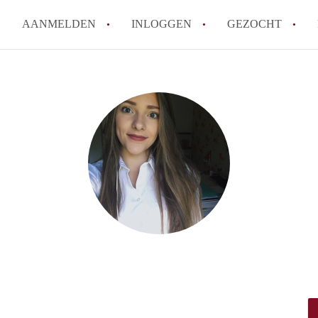
AANMELDEN
INLOGGEN
GEZOCHT
Hoe vind ik snel een kamer in 
Hoe moeilijk is het om een kam
Tips: om in Utrecht een kamer 
Hoe werkt Kamers Utrecht
How to translate KamersUtrech
Alle veelgestelde vragen