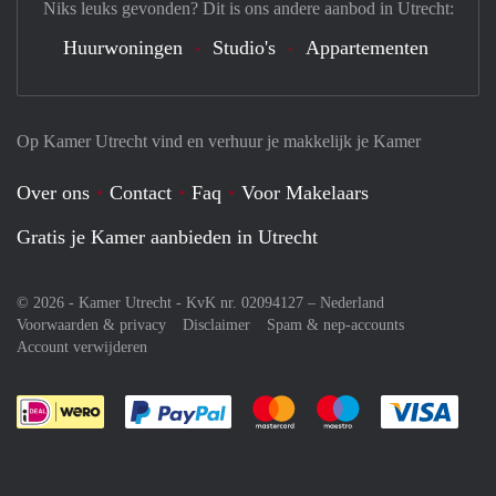
Niks leuks gevonden? Dit is ons andere aanbod in Utrecht:
Huurwoningen
Studio's
Appartementen
Op Kamer Utrecht vind en verhuur je makkelijk je Kamer
Over ons
Contact
Faq
Voor Makelaars
Gratis je Kamer aanbieden in Utrecht
© 2026 - Kamer Utrecht - KvK nr. 02094127 –
Nederland
Voorwaarden & privacy
Disclaimer
Spam & nep-accounts
Account verwijderen
Je rekent gemakkelijk af met Paypal
Je rekent gemakkelijk af met M
Je rekent gemakkelij
Je re