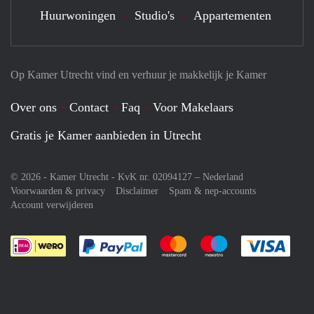
Huurwoningen
Studio's
Appartementen
Op Kamer Utrecht vind en verhuur je makkelijk je Kamer
Over ons
Contact
Faq
Voor Makelaars
Gratis je Kamer aanbieden in Utrecht
© 2026 - Kamer Utrecht - KvK nr. 02094127 –
Nederland
Voorwaarden & privacy
Disclaimer
Spam & nep-accounts
Account verwijderen
Je rekent gemakkelijk af met Paypal
Je rekent gemakkelijk af met M
Je rekent gemakkelij
Je re