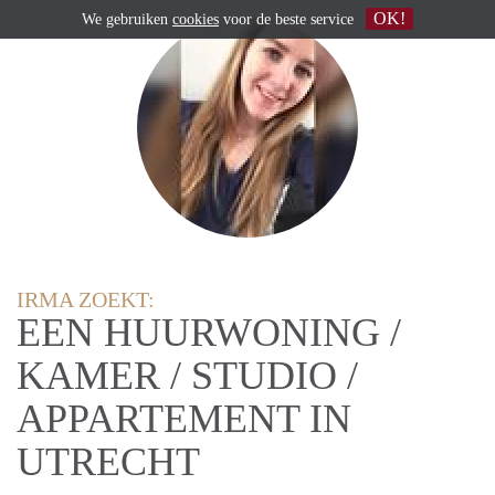
OK!
We gebruiken
cookies
voor de beste service
IRMA ZOEKT:
EEN HUURWONING /
KAMER / STUDIO /
APPARTEMENT IN
UTRECHT