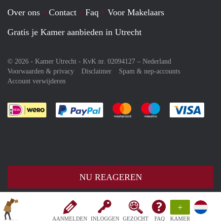
Over ons
Contact
Faq
Voor Makelaars
Gratis je Kamer aanbieden in Utrecht
© 2026 - Kamer Utrecht - KvK nr. 02094127 –
Nederland
Voorwaarden & privacy
Disclaimer
Spam & nep-accounts
Account verwijderen
Je rekent gemakkelijk af met Paypal
Je rekent gemakkelijk af met M
Je rekent gemakkelij
Je re
NU REAGEREN
+
AANMELDEN
INLOGGEN
GEZOCHT
FAQ
KAMER