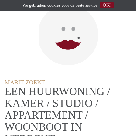
OK!
We gebruiken
cookies
voor de beste service
MARIT ZOEKT:
EEN HUURWONING /
KAMER / STUDIO /
APPARTEMENT /
WOONBOOT IN