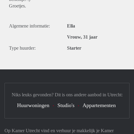
Groetjes.
Algemene informatie:
Ella
Vrouw, 31 jaar
Type huurder:
Starter
Niks leuks gevonden? Dit is ons andere aanbod in Utrecht:
Huurwoningen
Studio's
Appartementen
Op Kamer Utrecht vind en verhuur je makkelijk je Kamer