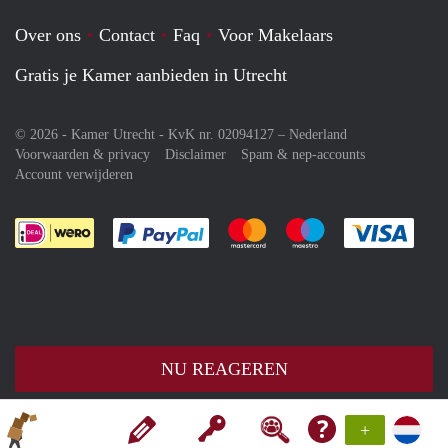
Over ons
Contact
Faq
Voor Makelaars
Gratis je Kamer aanbieden in Utrecht
© 2026 - Kamer Utrecht - KvK nr. 02094127 –
Nederland
Voorwaarden & privacy
Disclaimer
Spam & nep-accounts
Account verwijderen
Je rekent gemakkelijk af met Paypal
Je rekent gemakkelijk af met M
Je rekent gemakkelij
Je re
NU REAGEREN
+