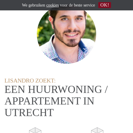
OK!
We gebruiken
cookies
voor de beste service
LISANDRO ZOEKT:
EEN HUURWONING /
APPARTEMENT IN
UTRECHT