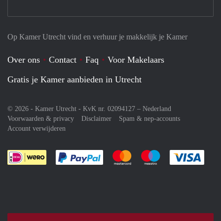
Op Kamer Utrecht vind en verhuur je makkelijk je Kamer
Over ons
Contact
Faq
Voor Makelaars
Gratis je Kamer aanbieden in Utrecht
© 2026 - Kamer Utrecht - KvK nr. 02094127 –
Nederland
Voorwaarden & privacy
Disclaimer
Spam & nep-accounts
Account verwijderen
Je rekent gemakkelijk af met Paypal
Je rekent gemakkelijk af met M
Je rekent gemakkelij
Je re