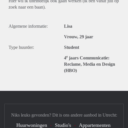
Hier wil ik uiteindelijk ook gaan werken (ik ben vanaf juli op
zoek naar een baan).
Algemene informatie:
Lisa
Vrouw, 29 jaar
Type huurder:
Student
e
4
jaars Communicatie:
Reclame, Media en Design
(HBO)
Niks leuks gevonden? Dit is ons andere aanbod in Utrecht:
Huurwoningen
Studio's
Appartementen