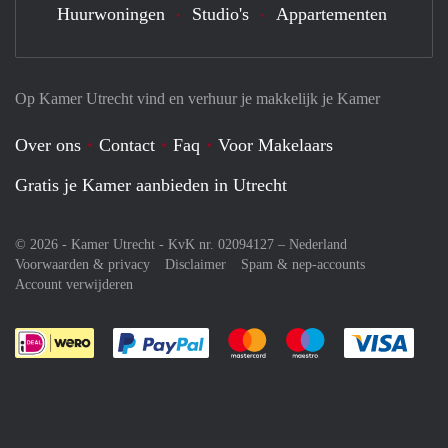
Huurwoningen
Studio's
Appartementen
Op Kamer Utrecht vind en verhuur je makkelijk je Kamer
Over ons
Contact
Faq
Voor Makelaars
Gratis je Kamer aanbieden in Utrecht
© 2026 - Kamer Utrecht - KvK nr. 02094127 –
Nederland
Voorwaarden & privacy
Disclaimer
Spam & nep-accounts
Account verwijderen
Je rekent gemakkelijk af met Paypal
Je rekent gemakkelijk af met M
Je rekent gemakkelij
Je re