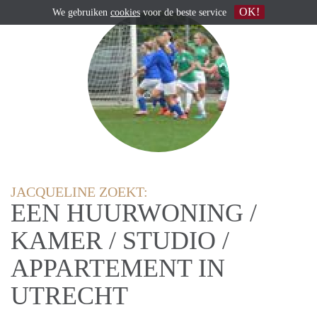
OK!
We gebruiken
cookies
voor de beste service
JACQUELINE ZOEKT:
EEN HUURWONING /
KAMER / STUDIO /
APPARTEMENT IN
UTRECHT