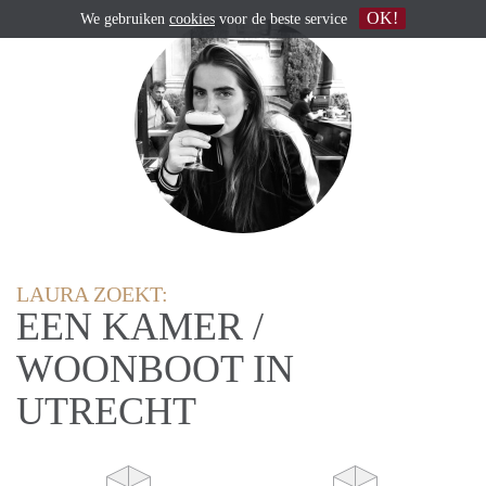
OK!
We gebruiken
cookies
voor de beste service
LAURA ZOEKT:
EEN KAMER /
WOONBOOT IN
UTRECHT